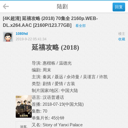
陆剧
回复
[4K超清] 延禧攻略 (2018) 70集全 2160p.WEB-
DL.x264.AAC [2160P/123.77GB]
看全部
1080hd
楼主
2019-9-22 05:41:34
收藏
延禧攻略 (2018)
导演: 惠楷栋 / 温德光
编剧: 周末
主演: 秦岚 / 聂远 / 佘诗曼 / 吴谨言 / 许凯
类型: 剧情 / 爱情 / 古装
制片国家/地区: 中国大陆
语言: 汉语普通话
首播: 2018-07-19(中国大陆)
集数: 70
单集片长: 45分钟
又名: Story of Yanxi Palace
游客,