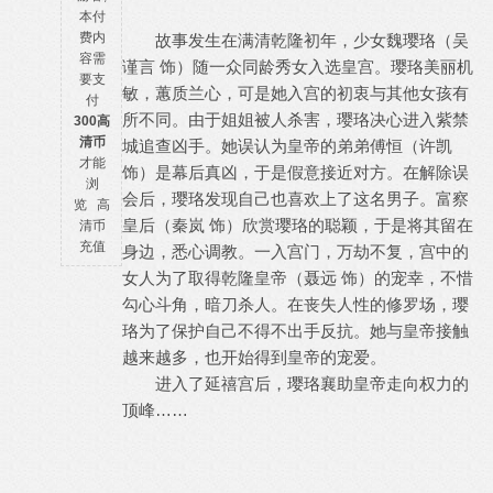
本付
费内
故事发生在满清乾隆初年，少女魏璎珞（吴
容需
谨言 饰）随一众同龄秀女入选皇宫。璎珞美丽机
要支
敏，蕙质兰心，可是她入宫的初衷与其他女孩有
付
所不同。由于姐姐被人杀害，璎珞决心进入紫禁
300高
清币
城追查凶手。她误认为皇帝的弟弟傅恒（许凯
才能
饰）是幕后真凶，于是假意接近对方。在解除误
浏
会后，璎珞发现自己也喜欢上了这名男子。富察
览
高
皇后（秦岚 饰）欣赏璎珞的聪颖，于是将其留在
清币
充值
身边，悉心调教。一入宫门，万劫不复，宫中的
女人为了取得乾隆皇帝（聂远 饰）的宠幸，不惜
勾心斗角，暗刀杀人。在丧失人性的修罗场，璎
珞为了保护自己不得不出手反抗。她与皇帝接触
越来越多，也开始得到皇帝的宠爱。
进入了延禧宫后，璎珞襄助皇帝走向权力的
顶峰……