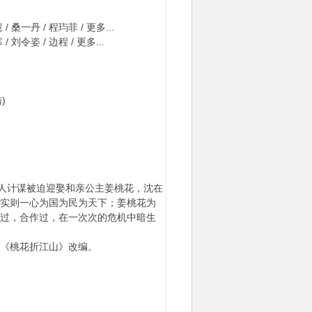
/ 桑一丹 / 程玙菲 / 更多...
/ 刘令姿 / 边程 / 更多...
)
人计谋被迫迎娶和亲公主姜桃花，沈在
实则一心为国为民为天下；姜桃花为
过，合作过，在一次次的危机中暗生
《桃花折江山》改编。