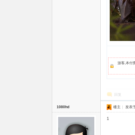
清
游客,本付
电
回复
1080hd
楼主
|
发表于 
1
影