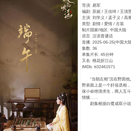
导演: 易军
编剧: 苏妮 / 王佳绮 / 王清慧 
主演: 刘学义 / 孟子义 / 高寒 
类型: 剧情 / 爱情 / 古装
制片国家/地区: 中国大陆
语言: 汉语普通话
首播: 2025-06-25(中国大陆
集数: 36
单集片长: 45分钟
又名: 桃花折江山
IMDb: tt32461571
“当朝左相”沈在野因他
野表面上是一个奸佞丞相，
保小命绝境求生，两人互斗
情愫……
剧集根据白鹭成双小说