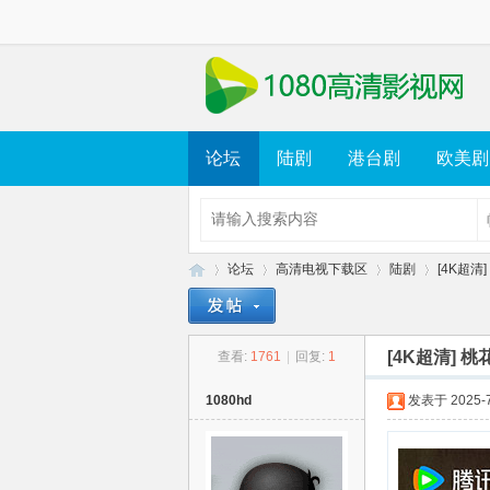
论坛
陆剧
港台剧
欧美剧
论坛
高清电视下载区
陆剧
[4K超清]
[4K超清] 桃花
查看:
1761
|
回复:
1
10
»
›
›
›
1080hd
发表于 2025-7-