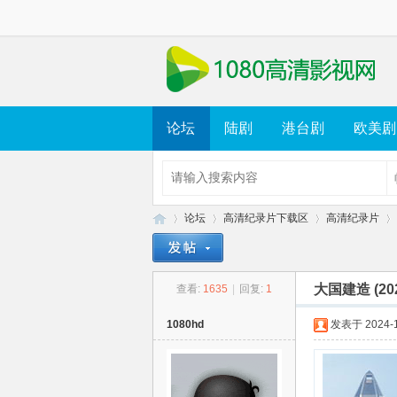
论坛
陆剧
港台剧
欧美剧
论坛
高清纪录片下载区
高清纪录片
大国建造 (2021
查看:
1635
|
回复:
1
10
»
›
›
›
1080hd
发表于 2024-11