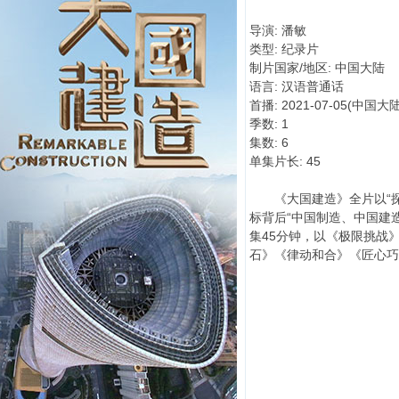
导演: 潘敏
类型: 纪录片
制片国家/地区: 中国大陆
语言: 汉语普通话
首播: 2021-07-05(中国大陆
季数: 1
集数: 6
单集片长: 45
《大国建造》全片以“探
标背后“中国制造、中国建
集45分钟，以《极限挑战
石》《律动和合》《匠心巧