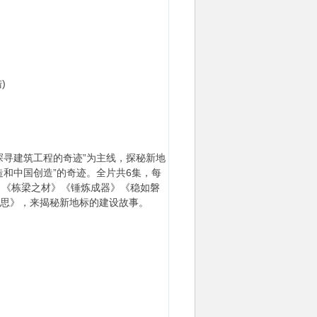
)
寻建筑工程的奇迹”为主线，探秘新地
造和中国创造”的奇迹。全片共6集，每
》《栋梁之材》《锤炼成器》《稳如磐
思》，来揭秘新地标的建设故事。