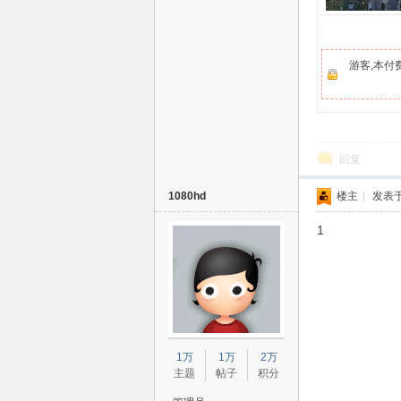
清
游客,本付
回复
1080hd
楼主
|
发表于 
电
1
1万
1万
2万
主题
帖子
积分
影