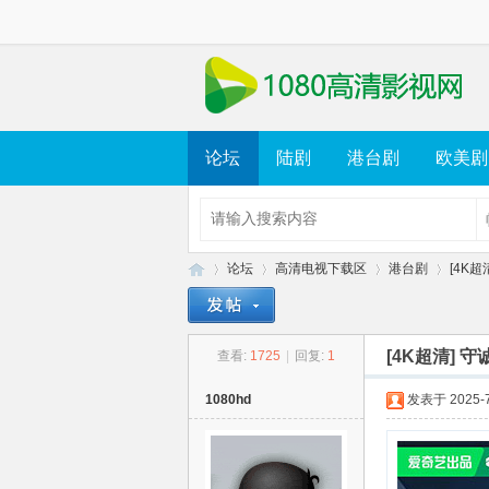
论坛
陆剧
港台剧
欧美剧
论坛
高清电视下载区
港台剧
[4K超
[4K超清] 守诚
查看:
1725
|
回复:
1
10
»
›
›
›
1080hd
发表于 2025-7-