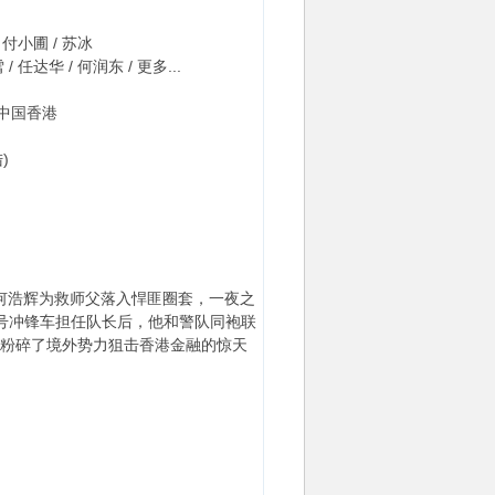
/ 付小圃 / 苏冰
/ 任达华 / 何润东 / 更多...
 中国香港
)
何浩辉为救师父落入悍匪圈套，一夜之
号冲锋车担任队长后，他和警队同袍联
粉碎了境外势力狙击香港金融的惊天