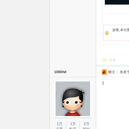
清
游客,本付
回复
电
1080hd
楼主
|
发表于 
1
1万
1万
2万
影