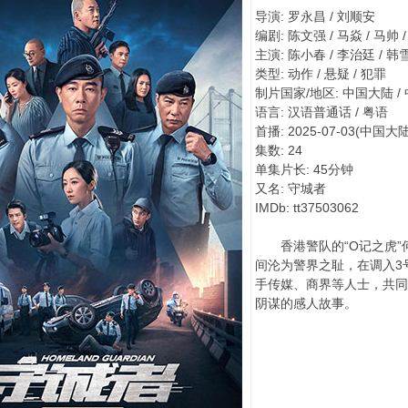
导演: 罗永昌 / 刘顺安
编剧: 陈文强 / 马焱 / 马帅 
主演: 陈小春 / 李治廷 / 韩雪 
类型: 动作 / 悬疑 / 犯罪
制片国家/地区: 中国大陆 /
语言: 汉语普通话 / 粤语
首播: 2025-07-03(中国大陆
集数: 24
单集片长: 45分钟
又名: 守城者
IMDb: tt37503062
香港警队的“O记之虎”
间沦为警界之耻，在调入3
手传媒、商界等人士，共同
阴谋的感人故事。