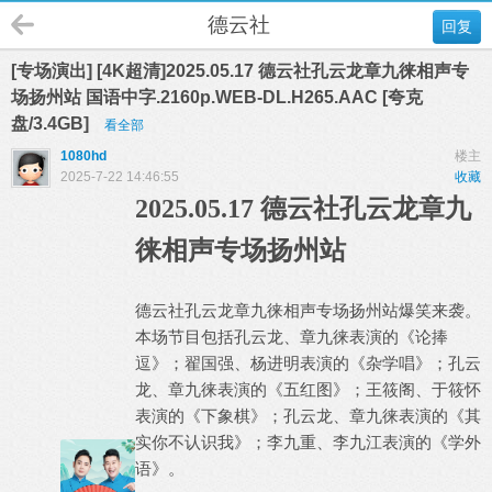
德云社
回复
[专场演出] [4K超清]2025.05.17 德云社孔云龙章九徕相声专
场扬州站 国语中字.2160p.WEB-DL.H265.AAC [夸克
盘/3.4GB]
看全部
1080hd
楼主
2025-7-22 14:46:55
收藏
2025.05.17 德云社孔云龙章九
徕相声专场扬州站
德云社孔云龙章九徕相声专场扬州站爆笑来袭。
本场节目包括孔云龙、章九徕表演的《论捧
逗》；翟国强、杨进明表演的《杂学唱》；孔云
龙、章九徕表演的《五红图》；王筱阁、于筱怀
表演的《下象棋》；孔云龙、章九徕表演的《其
实你不认识我》；李九重、李九江表演的《学外
语》。