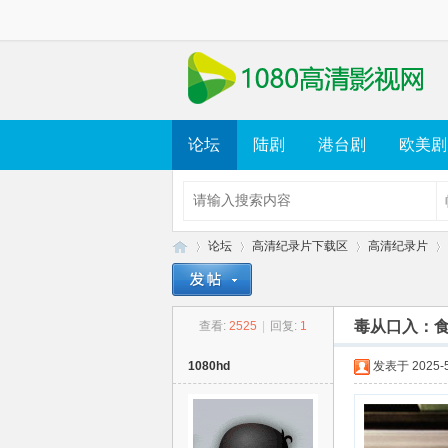
论坛
陆剧
港台剧
欧美剧
论坛
高清纪录片下载区
高清纪录片
毒从口入：食物的
查看:
2525
|
回复:
1
10
»
›
›
›
1080hd
发表于 2025-5-