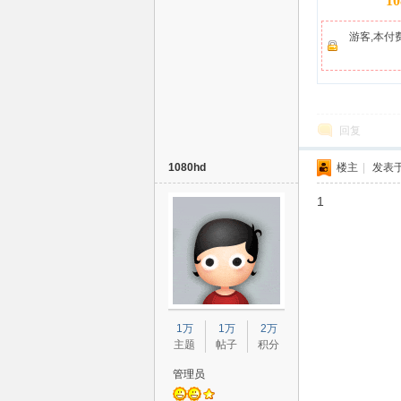
1
清
游客,本付
回复
1080hd
楼主
|
发表于 
1
电
1万
1万
2万
主题
帖子
积分
管理员
影