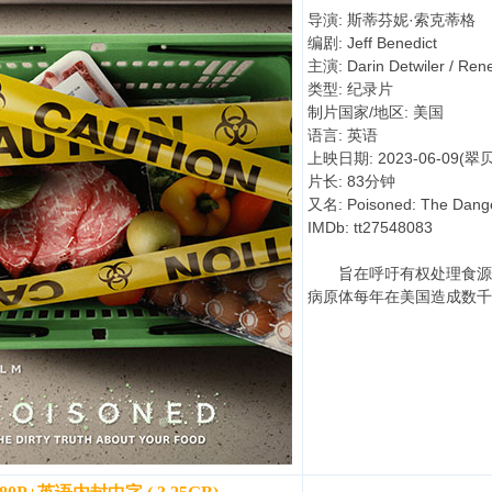
导演: 斯蒂芬妮·索克蒂格
编剧: Jeff Benedict
主演: Darin Detwiler / Ren
类型: 纪录片
制片国家/地区: 美国
语言: 英语
上映日期: 2023-06-09(
片长: 83分钟
又名: Poisoned: The Da
IMDb: tt27548083
旨在呼吁有权处理食源性
病原体每年在美国造成数千